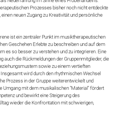
 als Neuerfahrung im Sinne eines Probehandelns.
erapeutischen Prozesses bisher noch nicht entdeckte
, einen neuen Zugang zu Kreativität und persönliche
rene ist ein zentraler Punkt im musiktherapeutischen
schen Geschehen Erlebte zu beschreiben und auf dem
 um es so besser zu verstehen und zu integrieren. Eine
g auch die Rückmeldungen der Gruppenmitglieder, die
Beziehungsmustern sowie zu einem vertieften
. Insgesamt wird durch den rhythmischen Wechsel
e Prozess in der Gruppe weiterentwickelt und
ve Umgang mit dem musikalischen "Material" fördert
mpetenz und bewirkt eine Steigerung des
lltag wieder die Konfrontation mit schwierigen,