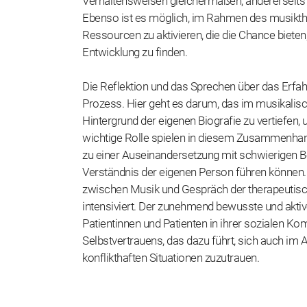
Verhaltensweisen gleichermaßen, andererseits
Ebenso ist es möglich, im Rahmen des musikth
Ressourcen zu aktivieren, die die Chance bieten
Entwicklung zu finden.
Die Reflektion und das Sprechen über das Erfah
Prozess. Hier geht es darum, das im musikali
Hintergrund der eigenen Biografie zu vertiefen,
wichtige Rolle spielen in diesem Zusammenhan
zu einer Auseinandersetzung mit schwierigen 
Verständnis der eigenen Person führen können
zwischen Musik und Gespräch der therapeutisch
intensiviert. Der zunehmend bewusste und akti
Patientinnen und Patienten in ihrer sozialen Ko
Selbstvertrauens, das dazu führt, sich auch im A
konflikthaften Situationen zuzutrauen.